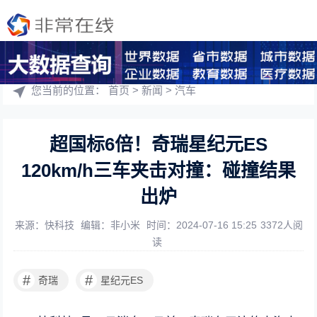
您当前的位置：
首页
>
新闻
>
汽车
超国标6倍！奇瑞星纪元ES
120km/h三车夹击对撞：碰撞结果
出炉
来源：快科技
编辑：非小米
时间：2024-07-16 15:25
3372人阅
读
#
#
奇瑞
星纪元ES