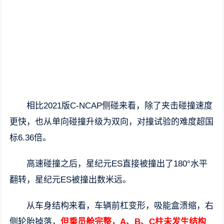
相比2021版C-NCAP侧碰来看，除了夹击碰撞速度
更快，也从单向碰撞升级为双向，对撞试验的难度超国
标6.36倍。
高速碰撞之后，星纪元ES直接被撞出了180°水平
翻转，星纪元ES被撞出数米远。
从车身结构来看，车辆前杠变形，吸能盒溃缩，右
侧轮胎掉落，
但乘员舱完整，A、B、C柱未发生结构