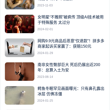
2023-11-03
女明星“不雅照”被疯传 顶级AI技术被用
于特殊服务 太过分
2024-02-01
网购9.9元商品后恶意“仅退款”！拼多多
商家起诉买家赢了：获赔150元
2024-01-29
南非女性臀部巨大 死后仍展出近200
年：总算入土为安
2023-06-14
鳄鱼冬眠罕见画面曝光：只有鼻孔露出
冰层 仿佛冻僵
2024-01-25