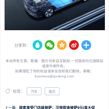
分享到：
本站所有文章、数据、图片均来自互联网,一切版权均归源网站
或源作者所有。
如果侵犯了你的权益请来信告知我们删除。邮箱：
business@qudong.com
标签：
汽车
裁员
上一篇:
居家享受门店级披萨：汉帝即食披萨9元/盒大促