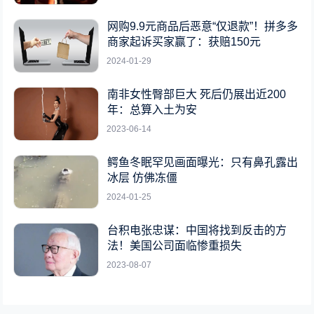
网购9.9元商品后恶意“仅退款”！拼多多
商家起诉买家赢了：获赔150元
2024-01-29
南非女性臀部巨大 死后仍展出近200
年：总算入土为安
2023-06-14
鳄鱼冬眠罕见画面曝光：只有鼻孔露出
冰层 仿佛冻僵
2024-01-25
台积电张忠谋：中国将找到反击的方
法！美国公司面临惨重损失
2023-08-07