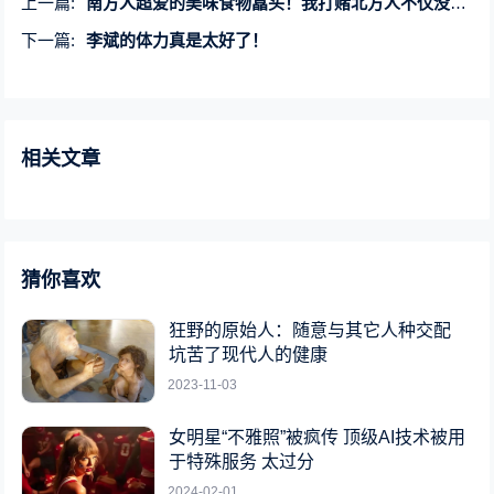
上一篇:
南方人超爱的美味食物藠头！我打赌北方人不仅没吃过、还没见过！
下一篇:
李斌的体力真是太好了！
相关文章
猜你喜欢
狂野的原始人：随意与其它人种交配
坑苦了现代人的健康
2023-11-03
女明星“不雅照”被疯传 顶级AI技术被用
于特殊服务 太过分
2024-02-01