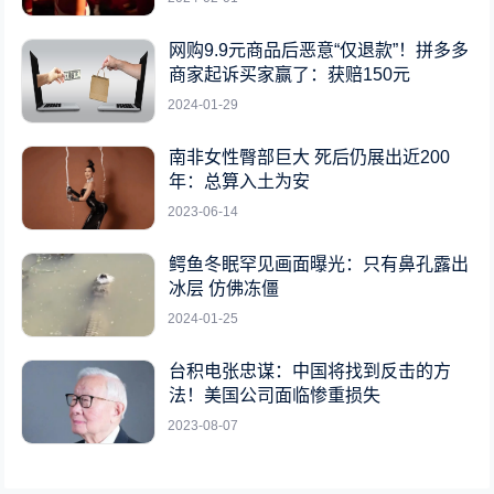
网购9.9元商品后恶意“仅退款”！拼多多
商家起诉买家赢了：获赔150元
2024-01-29
南非女性臀部巨大 死后仍展出近200
年：总算入土为安
2023-06-14
鳄鱼冬眠罕见画面曝光：只有鼻孔露出
冰层 仿佛冻僵
2024-01-25
台积电张忠谋：中国将找到反击的方
法！美国公司面临惨重损失
2023-08-07