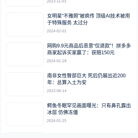
2023-11-03
女明星“不雅照”被疯传 顶级AI技术被用
于特殊服务 太过分
2024-02-01
网购9.9元商品后恶意“仅退款”！拼多多
商家起诉买家赢了：获赔150元
2024-01-29
南非女性臀部巨大 死后仍展出近200
年：总算入土为安
2023-06-14
鳄鱼冬眠罕见画面曝光：只有鼻孔露出
冰层 仿佛冻僵
2024-01-25
台积电张忠谋：中国将找到反击的方