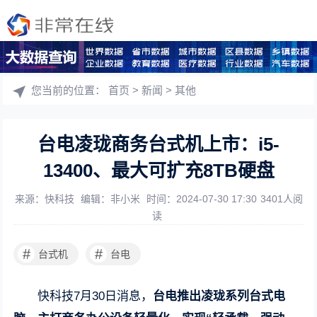
您当前的位置：
首页
>
新闻
>
其他
台电凌珑商务台式机上市：i5-
13400、最大可扩充8TB硬盘
来源：快科技
编辑：非小米
时间：2024-07-30 17:30
3401人阅
读
#
#
台式机
台电
快科技7月30日消息，
台电推出凌珑系列台式电