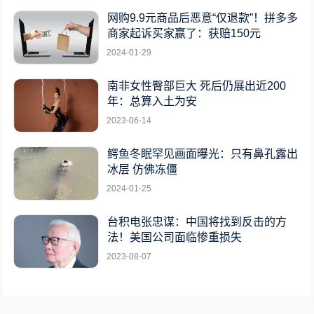
网购9.9元商品后恶意“仅退款”！拼多多
商家起诉买家赢了：获赔150元
2024-01-29
南非女性臀部巨大 死后仍展出近200
年：总算入土为安
2023-06-14
鳄鱼冬眠罕见画面曝光：只有鼻孔露出
冰层 仿佛冻僵
2024-01-25
台积电张忠谋：中国将找到反击的方
法！美国公司面临惨重损失
2023-08-07