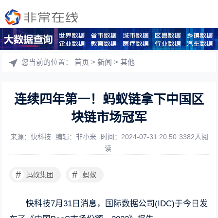
您当前的位置：
首页
>
新闻
>
其他
连续四年第一！蚂蚁链拿下中国区
块链市场冠军
来源：快科技
编辑：非小米
时间：2024-07-31 20:50
3382人阅
读
#
#
蚂蚁集团
蚂蚁
快科技7月31日消息，国际数据公司(IDC)于今日发