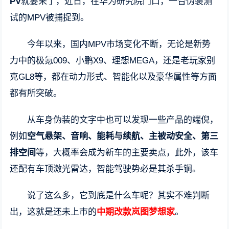
PV
就要来了，近日，在华为研究院门口，一台伪装测
试的MPV被捕捉到。
今年以来，国内MPV市场变化不断，无论是新势
力中的极氪009、小鹏X9、理想MEGA，还是老玩家别
克GL8等，都在动力形式、智能化以及豪华属性等方面
都有所突破。
从车身伪装的文字中也可以发现一些产品的端倪，
例如
空气悬架、音响、能耗与续航、主被动安全、第三
排空间
等，大概率会成为新车的主要卖点，此外，该车
还配有车顶激光雷达，智能驾驶势必是其杀手锏。
说了这么多，它到底是什么车呢？其实不难判断
出，这就是还未上市的
中期改款岚图梦想家
。