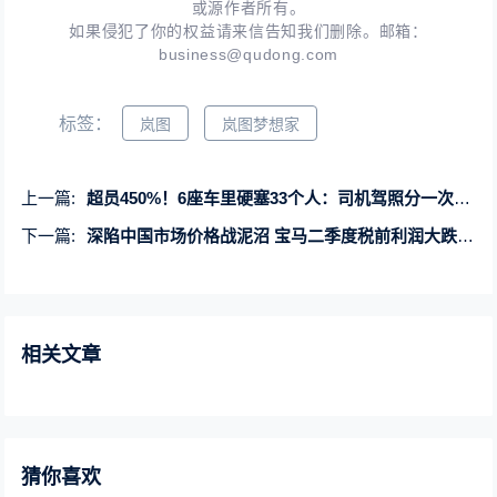
或源作者所有。
如果侵犯了你的权益请来信告知我们删除。邮箱：
business@qudong.com
标签：
岚图
岚图梦想家
上一篇:
超员450%！6座车里硬塞33个人：司机驾照分一次性扣光
下一篇:
深陷中国市场价格战泥沼 宝马二季度税前利润大跌10.7%
相关文章
猜你喜欢