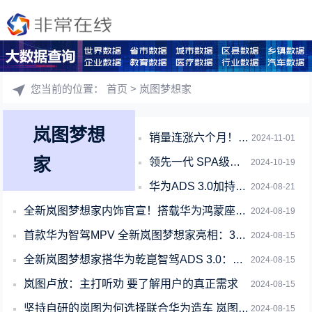
您当前的位置：
首页
> 岚图梦想家
岚图梦想
销量连涨六个月！岚图汽车10月交付10157辆 同比大涨超6成
2024-11-01
家
领先一代 SPA级体验！全新岚图梦想家重新定义零重力座椅标准
2024-10-19
华为ADS 3.0加持！全新岚图梦想家消灭所有短板
2024-08-21
全新岚图梦想家内饰官宣！搭载华为鸿蒙座舱 可实现8屏互动
2024-08-19
首款华为智驾MPV 全新岚图梦想家亮相：34根直瀑格栅豪华十足
2024-08-15
全新岚图梦想家搭华为乾崑智驾ADS 3.0：升级192线激光雷达
2024-08-15
岚图卢放：主打听劝 要了解用户的真正需求
2024-08-15
坚持自研的岚图为何选择联合华为造车 岚图CEO：为了不闭门造车
2024-08-15