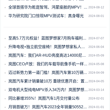
全球首搭华为乾崑智驾、鸿蒙座舱的MPV！新款岚图梦想家将于8月15日发布
2024-08-12
华为研究院门口惊现MPV测试车：真身曝光
2024-08-01
至高5.7万元权益！蓝图梦想家7月购车福利：售33.99万起
2024-07-07
升降电视+独立航空座椅！岚图梦想家私人定制版将于6月1日上市
2024-06-04
岚图汽车：我们AR-HUD亮度高达14000尼特 比手机还亮2倍
2024-05-09
岚图CEO卢放：我们的车载导航像手机一样便捷 可以彻底扔掉手机支架
2024-05-08
迈过新势力第一道门槛！岚图汽车第10万辆下线：华为祝贺
2024-04-09
岚图汽车累计销量破10万 重磅优惠开启：置换补贴至高50000元
2024-04-05
双电机大型纯电MPV杀入34万内！岚图梦想家两款新车型上市
2024-03-14
同比暴增355%！岚图汽车1月交付量公布
2024-02-01
月销首破万！岚图汽车2023全年销量50552辆 同比暴增160%
2024-01-01