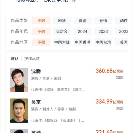
待映电影：《水饺皇后》等