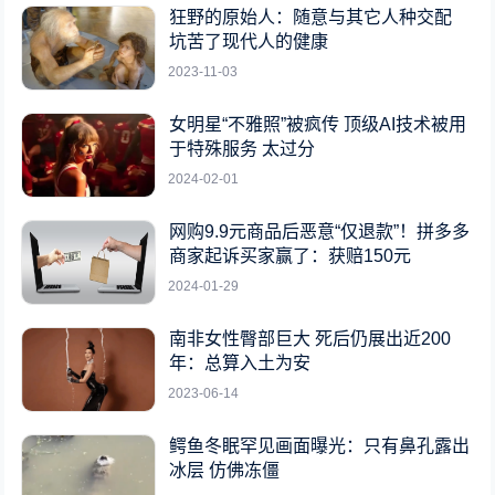
狂野的原始人：随意与其它人种交配
坑苦了现代人的健康
2023-11-03
女明星“不雅照”被疯传 顶级AI技术被用
于特殊服务 太过分
2024-02-01
网购9.9元商品后恶意“仅退款”！拼多多
商家起诉买家赢了：获赔150元
2024-01-29
南非女性臀部巨大 死后仍展出近200
年：总算入土为安
2023-06-14
鳄鱼冬眠罕见画面曝光：只有鼻孔露出
冰层 仿佛冻僵