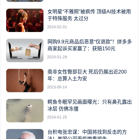
女明星“不雅照”被疯传 顶级AI技术被用
于特殊服务 太过分
2024-02-01
网购9.9元商品后恶意“仅退款”！拼多多
商家起诉买家赢了：获赔150元
2024-01-29
南非女性臀部巨大 死后仍展出近200
年：总算入土为安
2023-06-14
鳄鱼冬眠罕见画面曝光：只有鼻孔露出
冰层 仿佛冻僵
2024-01-25
台积电张忠谋：中国将找到反击的方
法！美国公司面临惨重损失