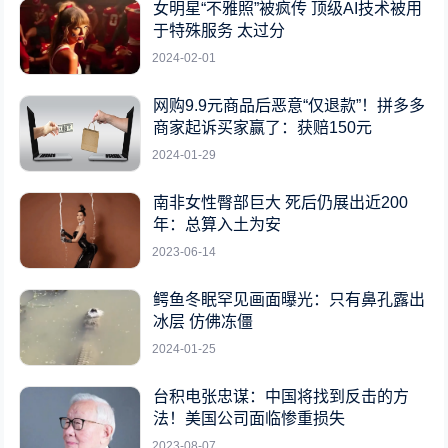
女明星“不雅照”被疯传 顶级AI技术被用
于特殊服务 太过分
2024-02-01
网购9.9元商品后恶意“仅退款”！拼多多
商家起诉买家赢了：获赔150元
2024-01-29
南非女性臀部巨大 死后仍展出近200
年：总算入土为安
2023-06-14
鳄鱼冬眠罕见画面曝光：只有鼻孔露出
冰层 仿佛冻僵
2024-01-25
台积电张忠谋：中国将找到反击的方
法！美国公司面临惨重损失
2023-08-07