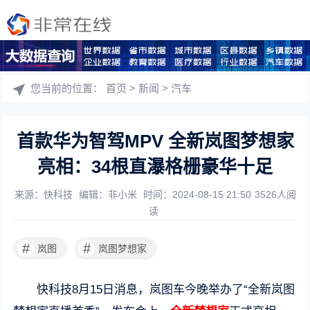
您当前的位置：
首页
>
新闻
>
汽车
首款华为智驾MPV 全新岚图梦想家
亮相：34根直瀑格栅豪华十足
来源：快科技
编辑：非小米
时间：2024-08-15 21:50
3526人阅
读
#
#
岚图
岚图梦想家
快科技8月15日消息，岚图车今晚举办了“全新岚图