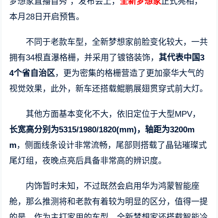
梦想家直播首秀”，发布会上，
全新梦想家
正式亮相，
本月28日开启预售。
不同于老款车型，全新梦想家前脸变化较大，一共
拥有34根直瀑格栅，并采用了镀铬装饰，
其代表中国3
4个省自治区
，更为密集的格栅营造了更加豪华大气的
视觉效果，此外，新车还搭载鲲鹏展翅贯穿式前大灯。
其他方面基本变化不大，依旧定位于大型MPV，
长宽高分别为5315/1980/1820(mm)，轴距为3200m
m
，侧面线条设计非常流畅，尾部则搭载了晶钻璀璨式
尾灯组，夜晚点亮后具备非常高的辨识度。
内饰暂时未知，不过既然会启用华为鸿蒙智能座
舱，那么推测将和老款有着较为明显的区分，值得一提
的是，作为主打家用的车型，全新梦想家还搭载智能冷