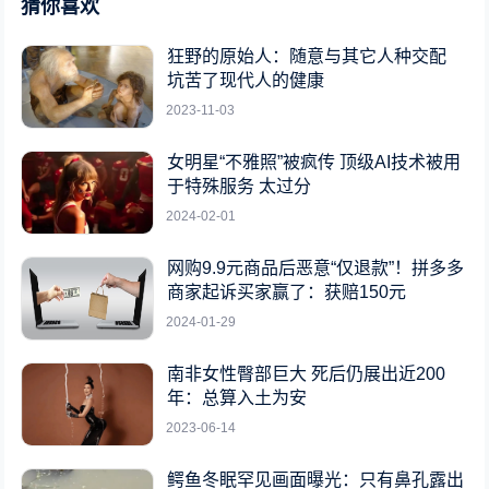
猜你喜欢
狂野的原始人：随意与其它人种交配
坑苦了现代人的健康
2023-11-03
女明星“不雅照”被疯传 顶级AI技术被用
于特殊服务 太过分
2024-02-01
网购9.9元商品后恶意“仅退款”！拼多多
商家起诉买家赢了：获赔150元
2024-01-29
南非女性臀部巨大 死后仍展出近200
年：总算入土为安
2023-06-14
鳄鱼冬眠罕见画面曝光：只有鼻孔露出