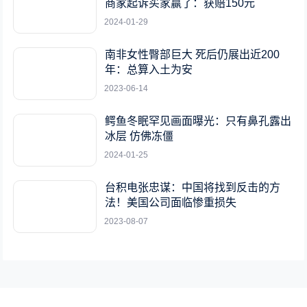
商家起诉买家赢了：获赔150元
2024-01-29
南非女性臀部巨大 死后仍展出近200
年：总算入土为安
2023-06-14
鳄鱼冬眠罕见画面曝光：只有鼻孔露出
冰层 仿佛冻僵
2024-01-25
台积电张忠谋：中国将找到反击的方
法！美国公司面临惨重损失
2023-08-07