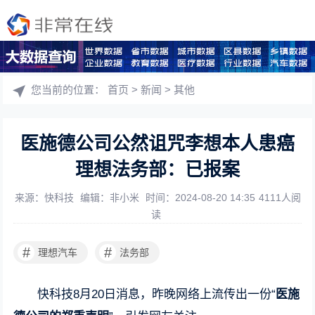
您当前的位置：
首页
>
新闻
>
其他
医施德公司公然诅咒李想本人患癌
理想法务部：已报案
来源：快科技
编辑：非小米
时间：2024-08-20 14:35
4111人阅
读
#
#
理想汽车
法务部
快科技8月20日消息，昨晚网络上流传出一份“
医施