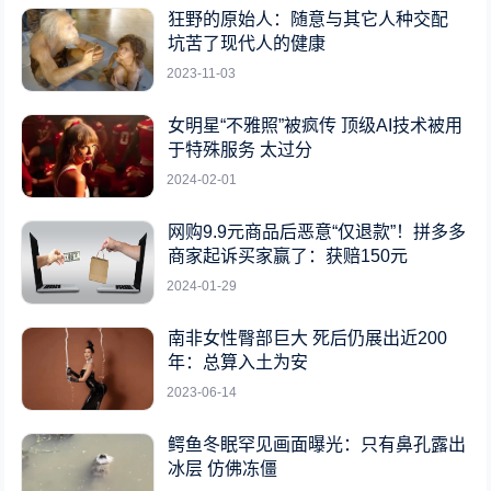
狂野的原始人：随意与其它人种交配
坑苦了现代人的健康
2023-11-03
女明星“不雅照”被疯传 顶级AI技术被用
于特殊服务 太过分
2024-02-01
网购9.9元商品后恶意“仅退款”！拼多多
商家起诉买家赢了：获赔150元
2024-01-29
南非女性臀部巨大 死后仍展出近200
年：总算入土为安
2023-06-14
鳄鱼冬眠罕见画面曝光：只有鼻孔露出
冰层 仿佛冻僵