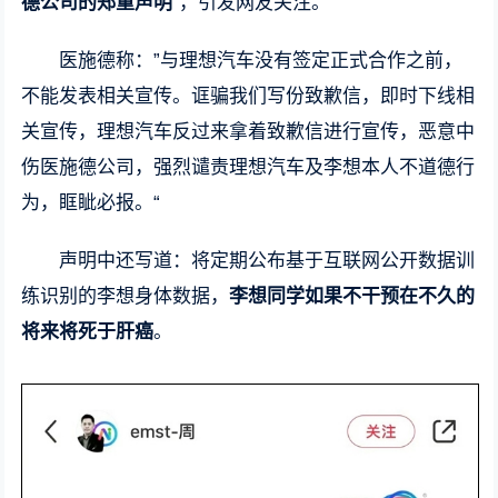
德公司的郑重声明
”，引发网友关注。
医施德称：”与理想汽车没有签定正式合作之前，
不能发表相关宣传。诓骗我们写份致歉信，即时下线相
关宣传，理想汽车反过来拿着致歉信进行宣传，恶意中
伤医施德公司，强烈谴责理想汽车及李想本人不道德行
为，眶眦必报。“
声明中还写道：将定期公布基于互联网公开数据训
练识别的李想身体数据，
李想同学如果不干预在不久的
将来将死于肝癌
。