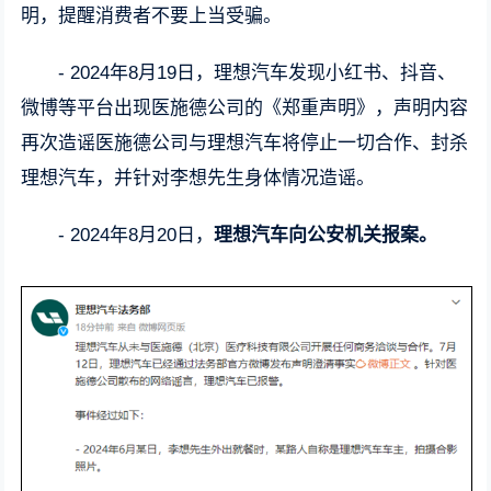
明，提醒消费者不要上当受骗。
- 2024年8月19日，理想汽车发现小红书、抖音、
微博等平台出现医施德公司的《郑重声明》，声明内容
再次造谣医施德公司与理想汽车将停止一切合作、封杀
理想汽车，并针对李想先生身体情况造谣。
- 2024年8月20日，
理想汽车向公安机关报案。