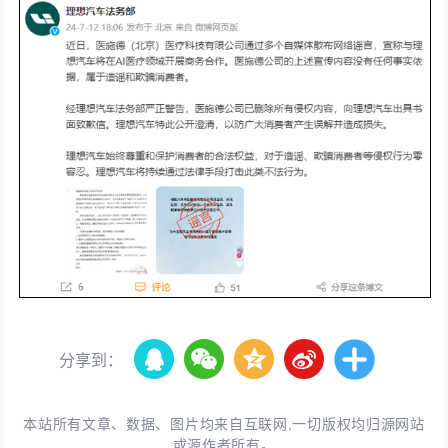
分享到：
本站所有文章、数据、图片均来自互联网,一切版权均归源网站
或源作者所有。