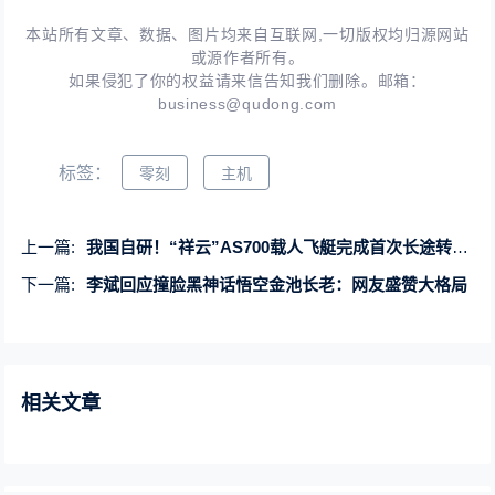
本站所有文章、数据、图片均来自互联网,一切版权均归源网站
或源作者所有。
如果侵犯了你的权益请来信告知我们删除。邮箱：
business@qudong.com
标签：
零刻
主机
上一篇:
我国自研！“祥云”AS700载人飞艇完成首次长途转场飞行
下一篇:
李斌回应撞脸黑神话悟空金池长老：网友盛赞大格局
相关文章