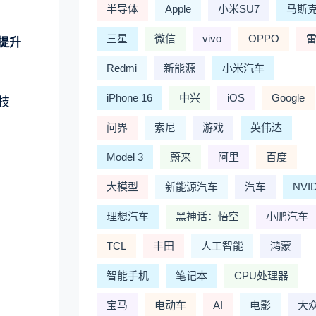
半导体
Apple
小米SU7
马斯
三星
微信
vivo
OPPO
提升
Redmi
新能源
小米汽车
iPhone 16
中兴
iOS
Google
技
问界
索尼
游戏
英伟达
Model 3
蔚来
阿里
百度
大模型
新能源汽车
汽车
NVI
理想汽车
黑神话：悟空
小鹏汽车
TCL
丰田
人工智能
鸿蒙
智能手机
笔记本
CPU处理器
宝马
电动车
AI
电影
大