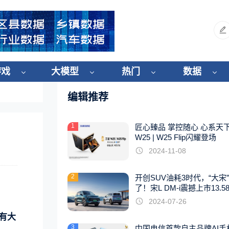
游戏
大模型
热门
数据
编辑推荐
1
匠心臻品 掌控随心 心系天
W25 | W25 Flip闪耀登场
2024-11-08
2
开创SUV油耗3时代，“大宋
了！宋L DM-i震撼上市13.5
起
2024-07-26
有大
3
中国电信首款自主品牌AI手