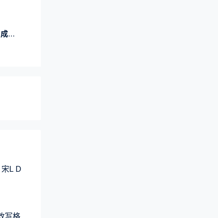
判断
宋L D
元改写格