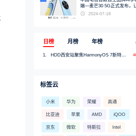
端—麦芒30 5G正式发布，
触手可及
2024-07-18
汽
日榜
月榜
年榜
HDD西安站聚焦HarmonyOS 7新特性，解锁从互联到智能的应用开发新范式
4
标签云
小米
华为
荣耀
高通
比亚迪
苹果
AMD
iQOO
京东
微软
特斯拉
Intel