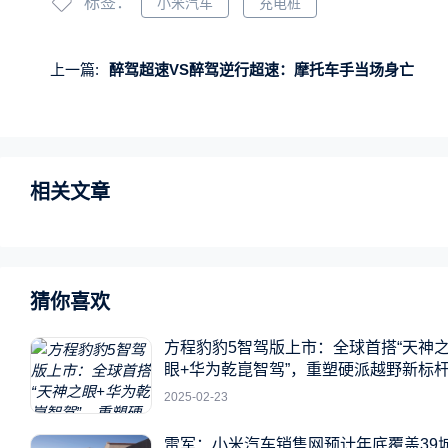
标签：
小米汽车
充电桩
上一篇:
醉驾超速VS醉驾逆行超速：摩托车手当场身亡
相关文章
猜你喜欢
方程豹豹5智驾版上市：全球首搭“天神
眼+华为乾崑智驾”，重塑硬派越野新标
2025-02-23
雷军：小米汽车销售网预计年底覆盖39