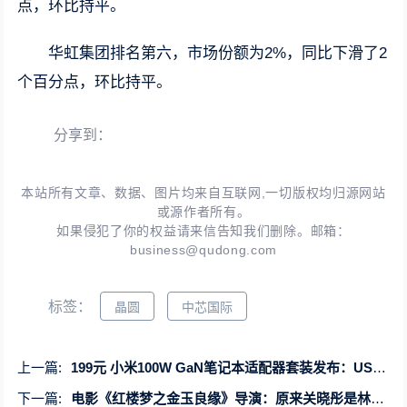
点，环比持平。
华虹集团排名第六，市场份额为2%，同比下滑了2
个百分点，环比持平。
分享到：
本站所有文章、数据、图片均来自互联网,一切版权均归源网站
或源作者所有。
如果侵犯了你的权益请来信告知我们删除。邮箱：
business@qudong.com
标签：
晶圆
中芯国际
上一篇:
199元 小米100W GaN笔记本适配器套装发布：USB-C单口、恒功率输出
下一篇:
电影《红楼梦之金玉良缘》导演：原来关晓彤是林黛玉最初人选