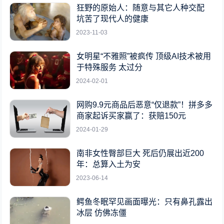
狂野的原始人：随意与其它人种交配
坑苦了现代人的健康
2023-11-03
女明星“不雅照”被疯传 顶级AI技术被用
于特殊服务 太过分
2024-02-01
网购9.9元商品后恶意“仅退款”！拼多多
商家起诉买家赢了：获赔150元
2024-01-29
南非女性臀部巨大 死后仍展出近200
年：总算入土为安
2023-06-14
鳄鱼冬眠罕见画面曝光：只有鼻孔露出
冰层 仿佛冻僵