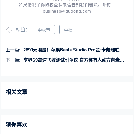
如果侵犯了你的权益请来信告知我们删除。邮箱：
business@qudong.com
标签：
中秋节
中秋
上一篇:
2899元限量！苹果Beats Studio Pro金·卡戴珊联名耳机上架京东
下一篇:
享界S9高速飞坡测试引争议 官方称有人动方向盘：测试者被禁言 若造谣可起诉我
相关文章
猜你喜欢