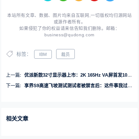
本站所有文章、数据、图片均来自互联网,一切版权均归源网站
或源作者所有。
如果侵犯了你的权益请来信告知我们删除。邮箱：
business@qudong.com
标签：
IBM
裁员
上一篇:
优派新款32寸显示器上市：2K 165Hz VA屏首发1099元
下一篇:
享界S9高速飞坡测试测试者被禁言后：这件事我过去了 无所谓对错不争了
相关文章