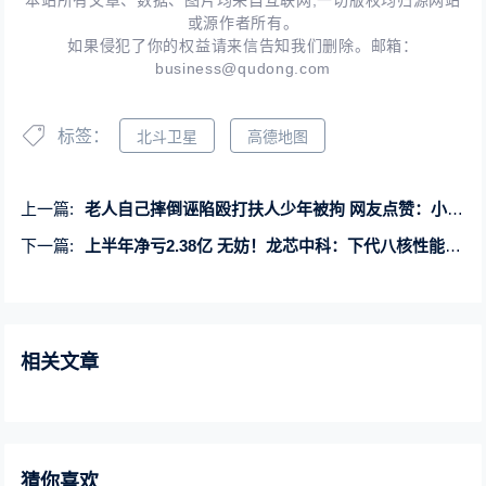
本站所有文章、数据、图片均来自互联网,一切版权均归源网站
或源作者所有。
如果侵犯了你的权益请来信告知我们删除。邮箱：
business@qudong.com
标签：
北斗卫星
高德地图
上一篇:
老人自己摔倒诬陷殴打扶人少年被拘 网友点赞：小伙称下次还会扶
下一篇:
上半年净亏2.38亿 无妨！龙芯中科：下代八核性能追上英特尔酷睿12/13代水平
相关文章
猜你喜欢