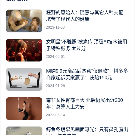
狂野的原始人：随意与其它人种交配
坑苦了现代人的健康
2023-11-03
女明星“不雅照”被疯传 顶级AI技术被用
于特殊服务 太过分
2024-02-01
网购9.9元商品后恶意“仅退款”！拼多多
商家起诉买家赢了：获赔150元
2024-01-29
南非女性臀部巨大 死后仍展出近200
年：总算入土为安
2023-06-14
鳄鱼冬眠罕见画面曝光：只有鼻孔露出