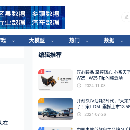
游戏
大模型
热门
数据
编辑推荐
1
匠心臻品 掌控随心 心系天
W25 | W25 Flip闪耀登场
2024-11-08
2
开创SUV油耗3时代，“大宋
了！宋L DM-i震撼上市13.5
起
2024-07-26
头在
3
中国电信首款自主品牌AI手