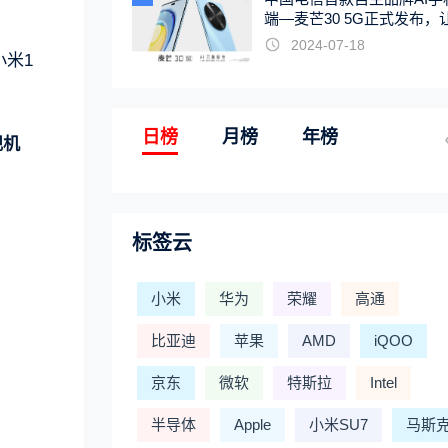
端—麦芒30 5G正式发布，
触手可及
2024-07-18
小米1
日榜
月榜
年榜
舰机
标签云
小米
华为
荣耀
高通
比亚迪
苹果
AMD
iQOO
京东
微软
特斯拉
Intel
半导体
Apple
小米SU7
马斯