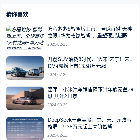
猜你喜欢
方程豹豹5智驾版上市：全球首搭“天神
之眼+华为乾崑智驾”，重塑硬派越野新
标杆
2025-02-23
开创SUV油耗3时代，“大宋”来了！宋L
DM-i震撼上市13.58万元起
2024-07-26
雷军：小米汽车销售网预计年底覆盖39
城 共计211家
2024-03-29
DeepSeek干穿美股，秦、宋、元改写
格局，9.38万元起上高阶智驾
2025-02-11