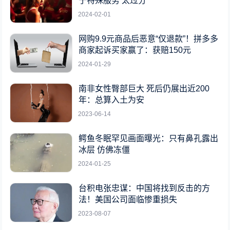
于特殊服务 太过分
2024-02-01
网购9.9元商品后恶意“仅退款”！拼多多
商家起诉买家赢了：获赔150元
2024-01-29
南非女性臀部巨大 死后仍展出近200
年：总算入土为安
2023-06-14
鳄鱼冬眠罕见画面曝光：只有鼻孔露出
冰层 仿佛冻僵
2024-01-25
台积电张忠谋：中国将找到反击的方
法！美国公司面临惨重损失
2023-08-07