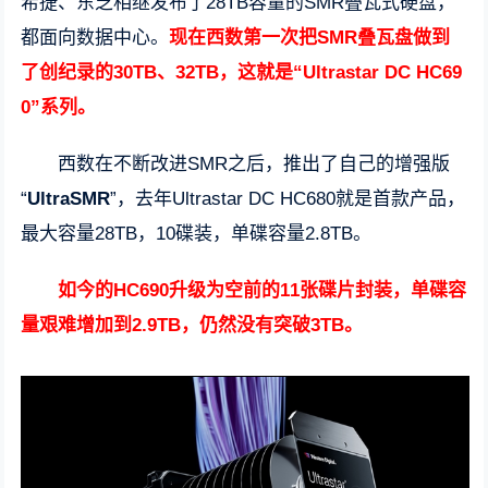
希捷
、
东芝
相继发布了28TB容量的SMR叠瓦式硬盘，
都面向数据中心。
现在西数第一次把SMR叠瓦盘做到
了创纪录的30TB、32TB，这就是“Ultrastar DC HC69
0”系列。
西数在不断改进SMR之后，推出了自己的增强版
“
UltraSMR
”，去年Ultrastar DC HC680就是首款产品，
最大容量28TB，10碟装，单碟容量2.8TB。
如今的HC690升级为空前的11张碟片封装，单碟容
量艰难增加到2.9TB，仍然没有突破3TB。