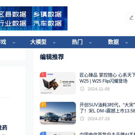
游戏
大模型
热门
数据
编辑推荐
1
匠心臻品 掌控随心 心系天
W25 | W25 Flip闪耀登场
2024-11-08
2
开创SUV油耗3时代，“大宋
了！宋L DM-i震撼上市13.5
起
2024-07-26
往药
3
中国电信首款自主品牌AI手