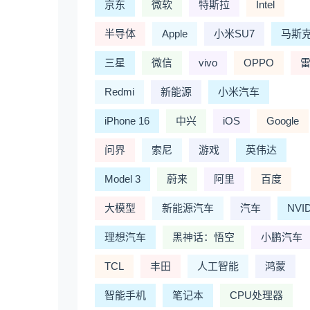
京东
微软
特斯拉
Intel
半导体
Apple
小米SU7
马斯
三星
微信
vivo
OPPO
Redmi
新能源
小米汽车
iPhone 16
中兴
iOS
Google
问界
索尼
游戏
英伟达
Model 3
蔚来
阿里
百度
大模型
新能源汽车
汽车
NVI
理想汽车
黑神话：悟空
小鹏汽车
TCL
丰田
人工智能
鸿蒙
智能手机
笔记本
CPU处理器