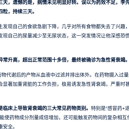
三天，遗憾的是，病情未见明显好转。误以为药效不足，李
四粒，持续三天。
生发现自己的食欲急剧下降，几乎对所有食物都失去了兴趣
发现自己的尿量减少至无尿状态，这一突发情况让他深感恐
异常升高，超出正常范围十多倍，最终被确诊为急性肾衰竭
将药物代谢后的产物从血液中过滤并排出体外。在药物摄入过量
会显著加重肾脏的工作负担，极易诱发急性肾衰竭，严重时
是临床上导致肾衰竭的三大常见药物类别。
特别是“感冒药+
可能使药物成分剂量成倍增加，还可能触发药物间的复杂相互
康安全。