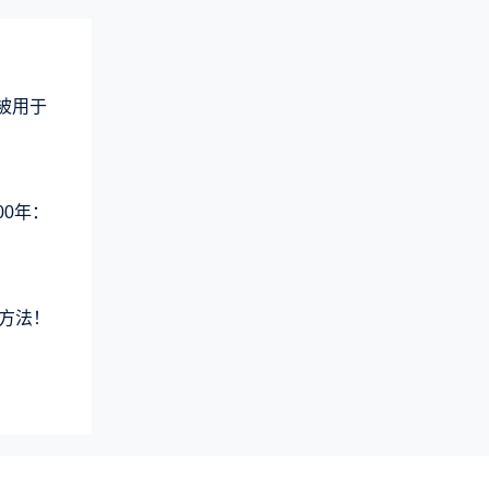
术被用于
00年：
方法！