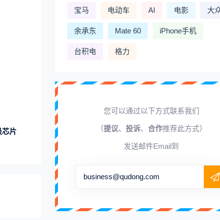
宝马
电动车
AI
电影
大
余承东
Mate 60
iPhone手机
台积电
格力
您可以通过以下方式联系我们
（
提议
、
投诉
、
合作
推荐此方式）
级芯片
发送邮件Email到
business@qudong.com