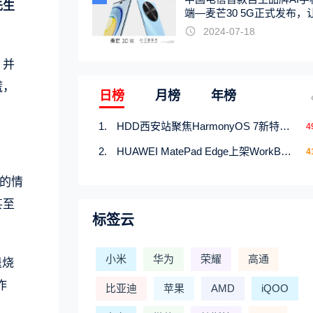
先生
端—麦芒30 5G正式发布，
触手可及
2024-07-18
，并
慌，
日榜
月榜
年榜
HDD西安站聚焦HarmonyOS 7新特性，解锁从互联到智能的应用开发新范式
4
。
HUAWEI MatePad Edge上架WorkBuddy鸿蒙PC版，说话就能干活的AI办公搭子
4
的情
甚至
标签云
小米
华为
荣耀
高通
退烧
作
比亚迪
苹果
AMD
iQOO