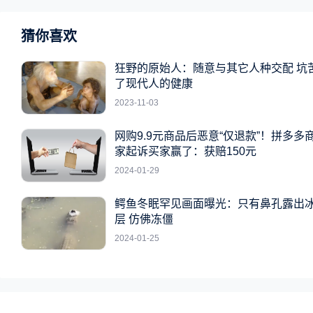
猜你喜欢
狂野的原始人：随意与其它人种交配 坑
了现代人的健康
2023-11-03
网购9.9元商品后恶意“仅退款”！拼多多
家起诉买家赢了：获赔150元
2024-01-29
鳄鱼冬眠罕见画面曝光：只有鼻孔露出
层 仿佛冻僵
2024-01-25