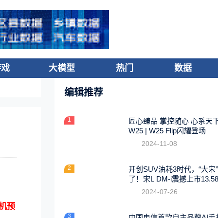
游戏
大模型
热门
数据
编辑推荐
1
匠心臻品 掌控随心 心系天
W25 | W25 Flip闪耀登场
2024-11-08
2
开创SUV油耗3时代，“大宋
了！宋L DM-i震撼上市13.5
起
2024-07-26
手机预
3
中国电信首款自主品牌AI手