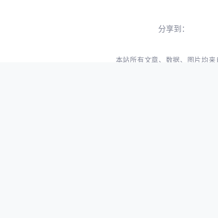
分享到：
本站所有文章、数据、图片均来
如果侵犯了你的权益请来信告
标签：
高通
CEO
上一篇:
美国制裁了个寂寞：俄罗斯发射的导弹中出现9家西方公司的芯片
相关文章