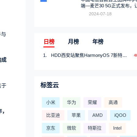
端—麦芒30 5G正式发布，
触手可及
2024-07-18
。
善与
日榜
月榜
年榜
HDD西安站聚焦HarmonyOS 7新特性，解锁从互联到智能的应用开发新范式
4
的成
标签云
焦于
小米
华为
荣耀
高通
年，
比亚迪
苹果
AMD
iQOO
京东
微软
特斯拉
Intel