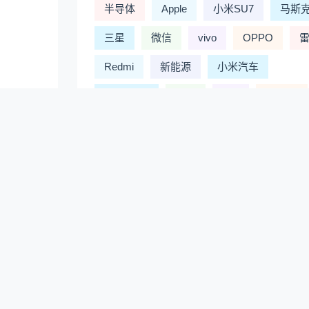
半导体
Apple
小米SU7
马斯
三星
微信
vivo
OPPO
Redmi
新能源
小米汽车
iPhone 16
中兴
iOS
Google
问界
索尼
游戏
英伟达
Model 3
蔚来
阿里
百度
大模型
新能源汽车
汽车
NVI
2%
理想汽车
黑神话：悟空
小鹏汽车
TCL
丰田
人工智能
鸿蒙
智能手机
笔记本
CPU处理器
宝马
电动车
AI
电影
大