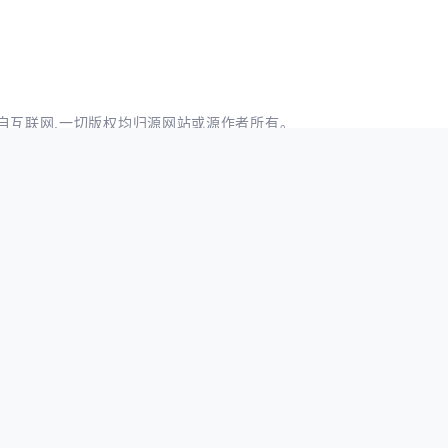
自互联网,一切版权均归源网站或源作者所有。
知我们删除。邮箱：
business@qudong.com
下一篇:
超越所有国家居全球第一！中国半导体专利井喷式增长4