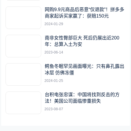
网购9.9元商品后恶意“仅退款”！拼多多
商家起诉买家赢了：获赔150元
2024-01-29
南非女性臀部巨大 死后仍展出近200
年：总算入土为安
2023-06-14
鳄鱼冬眠罕见画面曝光：只有鼻孔露出
冰层 仿佛冻僵
2024-01-25
台积电张忠谋：中国将找到反击的方
法！美国公司面临惨重损失
2023-08-07