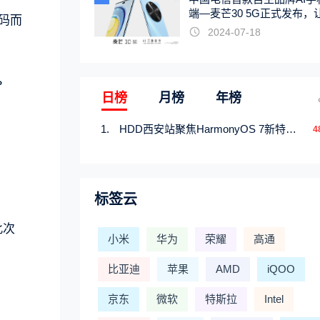
端—麦芒30 5G正式发布，
代码而
触手可及
2024-07-18
。
日榜
月榜
年榜
HDD西安站聚焦HarmonyOS 7新特性，解锁从互联到智能的应用开发新范式
4
标签云
此次
小米
华为
荣耀
高通
比亚迪
苹果
AMD
iQOO
京东
微软
特斯拉
Intel