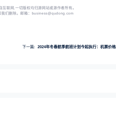
自互联网,一切版权均归源网站或源作者所有。
知我们删除。邮箱：
business@qudong.com
下一篇:
2024年冬春航季航班计划今起执行：机票价格大跳水 部分航线比高铁还