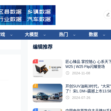
游戏
大模型
热门
数据
编辑推荐
1
匠心臻品 掌控随心 心系天
W25 | W25 Flip闪耀登场
2024-11-08
2
开创SUV油耗3时代，“大宋
了！宋L DM-i震撼上市13.5
起
2024-07-26
3
中国电信首款自主品牌AI手