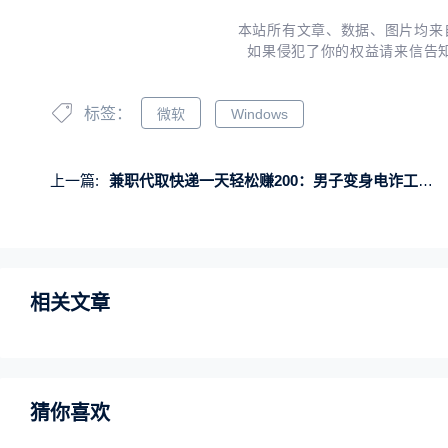
本站所有文章、数据、图片均来
如果侵犯了你的权益请来信告
标签：
微软
Windows
上一篇:
兼职代取快递一天轻松赚200：男子变身电诈工具人被刑拘
相关文章
猜你喜欢