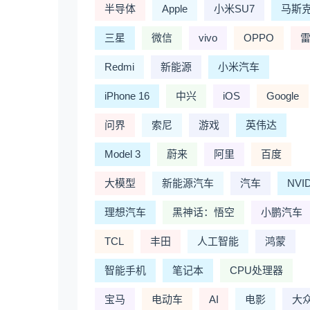
半导体
Apple
小米SU7
马斯
三星
微信
vivo
OPPO
Redmi
新能源
小米汽车
iPhone 16
中兴
iOS
Google
问界
索尼
游戏
英伟达
Model 3
蔚来
阿里
百度
大模型
新能源汽车
汽车
NVI
理想汽车
黑神话：悟空
小鹏汽车
TCL
丰田
人工智能
鸿蒙
智能手机
笔记本
CPU处理器
宝马
电动车
AI
电影
大