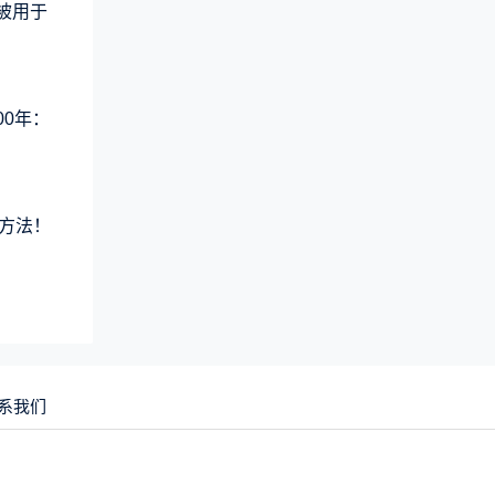
术被用于
00年：
方法！
系我们