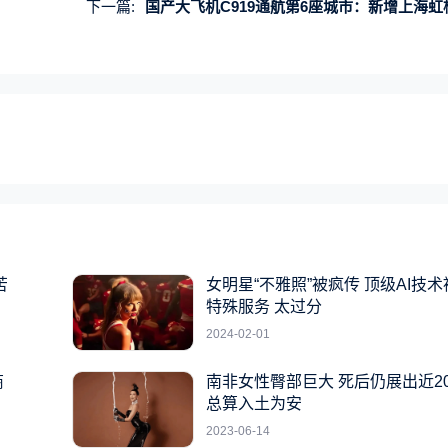
下一篇:
国产大飞机C919通航第6座城市：新增上海虹桥往返太原航
苦
女明星“不雅照”被疯传 顶级AI技
特殊服务 太过分
2024-02-01
商
南非女性臀部巨大 死后仍展出近2
总算入土为安
2023-06-14