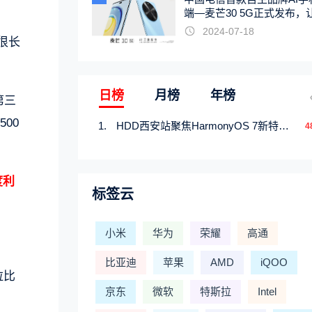
端—麦芒30 5G正式发布，
触手可及
2024-07-18
很长
日榜
月榜
年榜
第三
00
HDD西安站聚焦HarmonyOS 7新特性，解锁从互联到智能的应用开发新范式
4
度利
标签云
小米
华为
荣耀
高通
比亚迪
苹果
AMD
iQOO
斯拉比
京东
微软
特斯拉
Intel