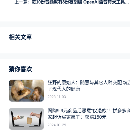
上一篇:
每10份音频就有8份被胡编 OpenAI语音转录工具被曝存重大缺陷
相关文章
猜你喜欢
狂野的原始人：随意与其它人种交配 坑
了现代人的健康
2023-11-03
网购9.9元商品后恶意“仅退款”！拼多多
家起诉买家赢了：获赔150元
2024-01-29