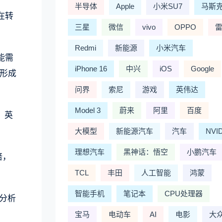
半导体
Apple
小米SU7
马斯
在转
三星
微信
vivo
OPPO
Redmi
新能源
小米汽车
能需
iPhone 16
中兴
iOS
Google
形成
问界
索尼
游戏
英伟达
Model 3
蔚来
阿里
百度
、英
大模型
新能源汽车
汽车
NVI
理想汽车
黑神话：悟空
小鹏汽车
倍，
TCL
丰田
人工智能
鸿蒙
智能手机
笔记本
CPU处理器
分析
宝马
电动车
AI
电影
大