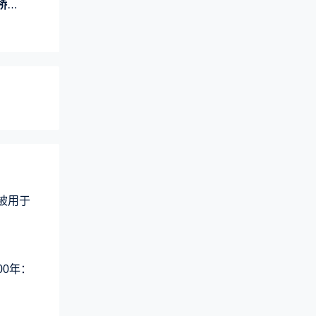
线
术被用于
00年：