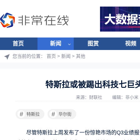
首页
新闻
图赏
视频
您当前的位置：
首页
>
新闻
>
其他
特斯拉或被踢出科技七巨头
来源：财联社
编辑：非小米
#
#
特斯拉
华尔街
尽管特斯拉上周发布了一份惊艳市场的Q3业绩报