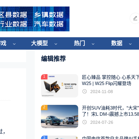
游戏
大模型
热门
数据
编辑推荐
1
匠心臻品 掌控随心 心系天
W25 | W25 Flip闪耀登场
2024-11-08
2
开创SUV油耗3时代，“大宋
了！宋L DM-i震撼上市13.5
起
2024-07-26
过，
3
中国电信首款自主品牌AI手