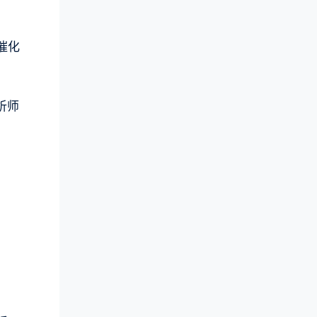
“催化
析师