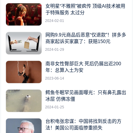
女明星“不雅照”被疯传 顶级AI技术被用
于特殊服务 太过分
2024-02-01
网购9.9元商品后恶意“仅退款”！拼多多
商家起诉买家赢了：获赔150元
2024-01-29
南非女性臀部巨大 死后仍展出近200
年：总算入土为安
2023-06-14
鳄鱼冬眠罕见画面曝光：只有鼻孔露出
冰层 仿佛冻僵
2024-01-25
台积电张忠谋：中国将找到反击的方
法！美国公司面临惨重损失