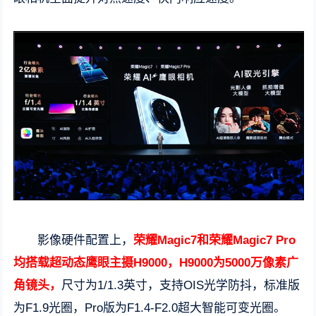
影像硬件配置上，
荣耀Magic7和荣耀Magic7 Pro
均搭载超动态鹰眼主摄H9000，H9000为5000万像素广
角镜头，
尺寸为1/1.3英寸，支持OIS光学防抖，标准版
为F1.9光圈，Pro版为F1.4-F2.0超大智能可变光圈。