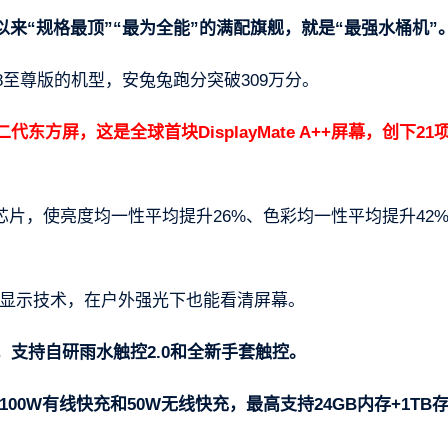
来“规格最顶”“最为全能”的满配旗舰，就是“最强水桶机”
8至尊版的机型，安兔兔跑分突破309万分。
东方屏，这是全球首块DisplayMate A++屏幕，创下21
2显示芯片，使亮度均一性平均提升26%、色彩均一性平均提升42
阳显示技术，在户外强光下也能看清屏幕。
，支持自研雨水触控2.0和全新手套触控。
持100W有线快充和50W无线快充，最高支持24GB内存+1TB