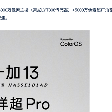
0万像素主摄（索尼LYT808传感器）+5000万像素超广角
变焦。