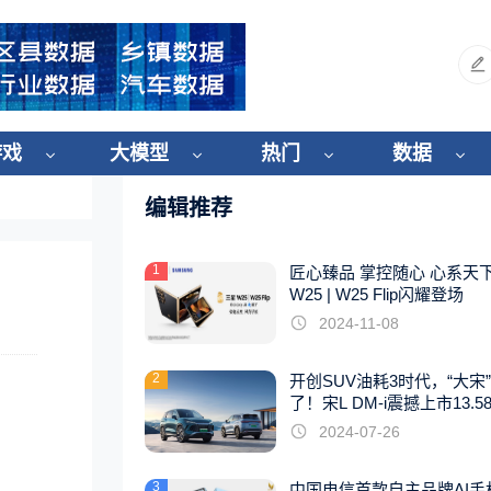
游戏
大模型
热门
数据
编辑推荐
1
匠心臻品 掌控随心 心系天
W25 | W25 Flip闪耀登场
2024-11-08
2
开创SUV油耗3时代，“大宋
了！宋L DM-i震撼上市13.5
起
2024-07-26
3
中国电信首款自主品牌AI手