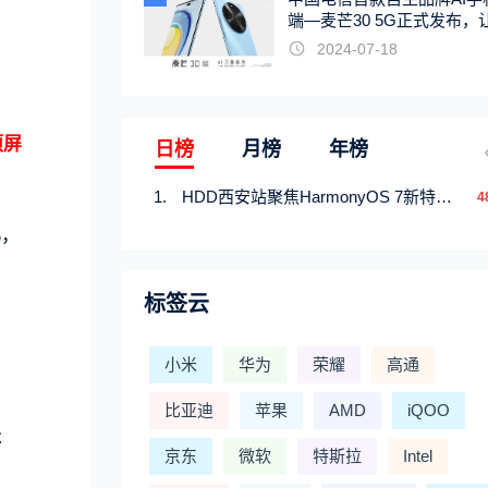
端—麦芒30 5G正式发布，
。
触手可及
2024-07-18
项屏
日榜
月榜
年榜
HDD西安站聚焦HarmonyOS 7新特性，解锁从互联到智能的应用开发新范式
4
%，
标签云
小米
华为
荣耀
高通
比亚迪
苹果
AMD
iQOO
存
京东
微软
特斯拉
Intel