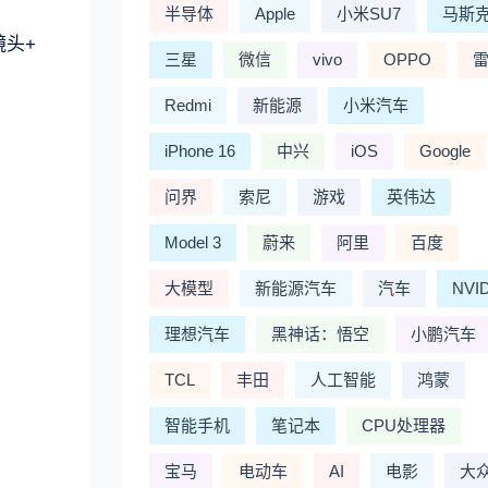
半导体
Apple
小米SU7
马斯
镜头+
三星
微信
vivo
OPPO
Redmi
新能源
小米汽车
iPhone 16
中兴
iOS
Google
问界
索尼
游戏
英伟达
Model 3
蔚来
阿里
百度
大模型
新能源汽车
汽车
NVI
理想汽车
黑神话：悟空
小鹏汽车
TCL
丰田
人工智能
鸿蒙
智能手机
笔记本
CPU处理器
宝马
电动车
AI
电影
大