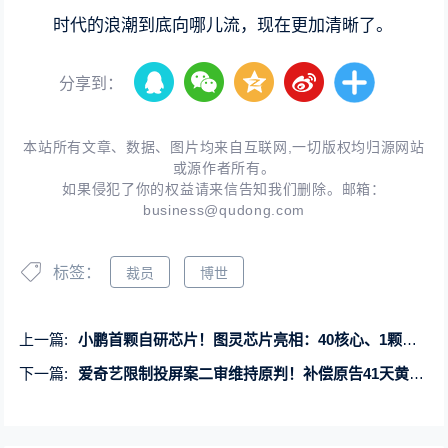
时代的浪潮到底向哪儿流，现在更加清晰了。
分享到：
本站所有文章、数据、图片均来自互联网,一切版权均归源网站
或源作者所有。
如果侵犯了你的权益请来信告知我们删除。邮箱：
business@qudong.com
标签：
裁员
博世
上一篇:
小鹏首颗自研芯片！图灵芯片亮相：40核心、1颗顶3颗
下一篇:
爱奇艺限制投屏案二审维持原判！补偿原告41天黄金会员时长