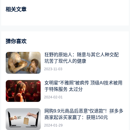
相关文章
猜你喜欢
狂野的原始人：随意与其它人种交配
坑苦了现代人的健康
2023-11-03
女明星“不雅照”被疯传 顶级AI技术被用
于特殊服务 太过分
2024-02-01
网购9.9元商品后恶意“仅退款”！拼多多
商家起诉买家赢了：获赔150元
2024-01-29