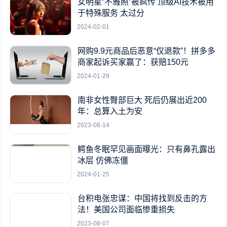
女明星“不雅照”被疯传 顶级AI技术被用
于特殊服务 太过分
2024-02-01
网购9.9元商品后恶意“仅退款”！拼多多
商家起诉买家赢了：获赔150元
2024-01-29
南非女性臀部巨大 死后仍展出近200
年：总算入土为安
2023-06-14
鳄鱼冬眠罕见画面曝光：只有鼻孔露出
冰层 仿佛冻僵
2024-01-25
台积电张忠谋：中国将找到反击的方
法！美国公司面临惨重损失
2023-08-07