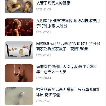
坑苦了现代人的健康
2023-11-03
女明星“不雅照”被疯传 顶级AI技术被用
于特殊服务 太过分
2024-02-01
网购9.9元商品后恶意“仅退款”！拼多多
商家起诉买家赢了：获赔150元
2024-01-29
南非女性臀部巨大 死后仍展出近200
年：总算入土为安
2023-06-14
鳄鱼冬眠罕见画面曝光：只有鼻孔露出
冰层 仿佛冻僵
2024-01-25