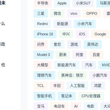
尚未
半导体
Apple
小米SU7
马斯
三星
微信
vivo
OPPO
什么
Redmi
新能源
小米汽车
iPhone 16
中兴
iOS
Google
普政
问界
索尼
游戏
英伟达
Model 3
蔚来
阿里
百度
，也
大模型
新能源汽车
汽车
NVI
理想汽车
黑神话：悟空
小鹏汽车
。
TCL
丰田
人工智能
鸿蒙
智能手机
笔记本
CPU处理器
宝马
电动车
AI
电影
大