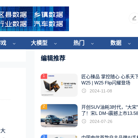
游戏
大模型
热门
数据
编辑推荐
1
匠心臻品 掌控随心 心系天
W25 | W25 Flip闪耀登场
2024-11-08
2
开创SUV油耗3时代，“大宋
了！宋L DM-i震撼上市13.5
起
2024-07-26
国大
3
中国电信首款自主品牌AI手