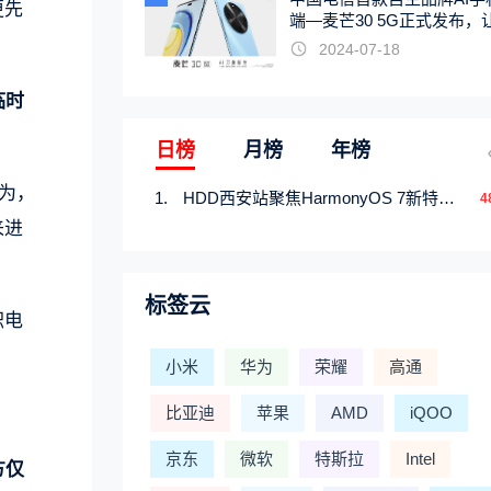
更先
端—麦芒30 5G正式发布，
触手可及
2024-07-18
临时
日榜
月榜
年榜
为，
HDD西安站聚焦HarmonyOS 7新特性，解锁从互联到智能的应用开发新范式
4
来进
标签云
积电
小米
华为
荣耀
高通
比亚迪
苹果
AMD
iQOO
京东
微软
特斯拉
Intel
方仅