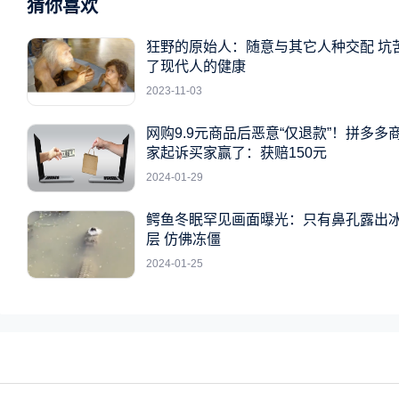
猜你喜欢
狂野的原始人：随意与其它人种交配 坑
了现代人的健康
2023-11-03
网购9.9元商品后恶意“仅退款”！拼多多
家起诉买家赢了：获赔150元
2024-01-29
鳄鱼冬眠罕见画面曝光：只有鼻孔露出
层 仿佛冻僵
2024-01-25