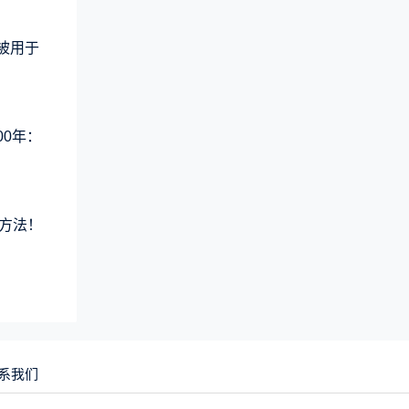
术被用于
00年：
方法！
系我们