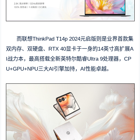
而联想ThinkPad T14p 2024元启版则是业界首款集
双内存、双硬盘、RTX 40显卡于一身的14英寸高扩展A
I战力本，最高搭载全新英特尔酷睿Ultra 9处理器，CP
U+GPU+NPU三大AI引擎加持，AI性能卓越。