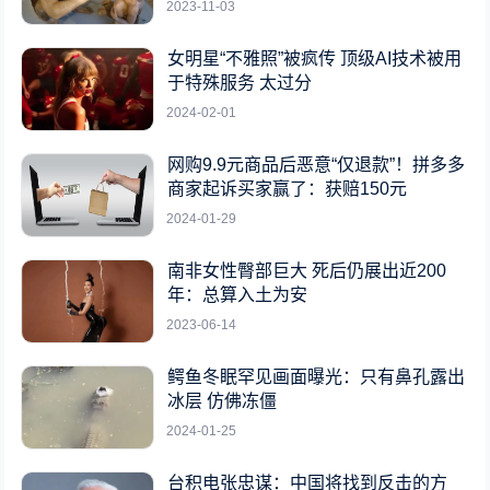
2023-11-03
女明星“不雅照”被疯传 顶级AI技术被用
于特殊服务 太过分
2024-02-01
网购9.9元商品后恶意“仅退款”！拼多多
商家起诉买家赢了：获赔150元
2024-01-29
南非女性臀部巨大 死后仍展出近200
年：总算入土为安
2023-06-14
鳄鱼冬眠罕见画面曝光：只有鼻孔露出
冰层 仿佛冻僵
2024-01-25
台积电张忠谋：中国将找到反击的方