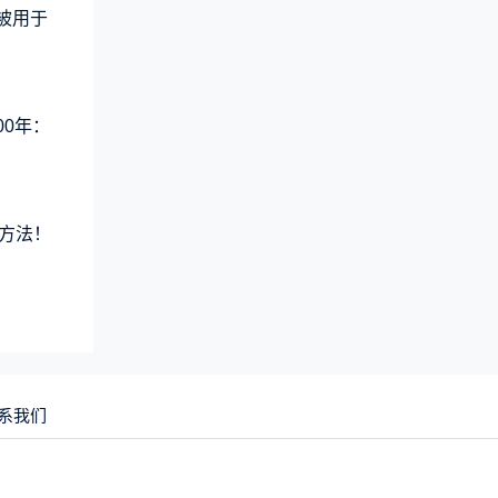
术被用于
00年：
方法！
系我们