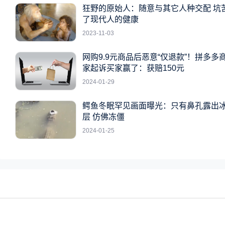
狂野的原始人：随意与其它人种交配 坑
了现代人的健康
2023-11-03
网购9.9元商品后恶意“仅退款”！拼多多
家起诉买家赢了：获赔150元
2024-01-29
鳄鱼冬眠罕见画面曝光：只有鼻孔露出
层 仿佛冻僵
2024-01-25