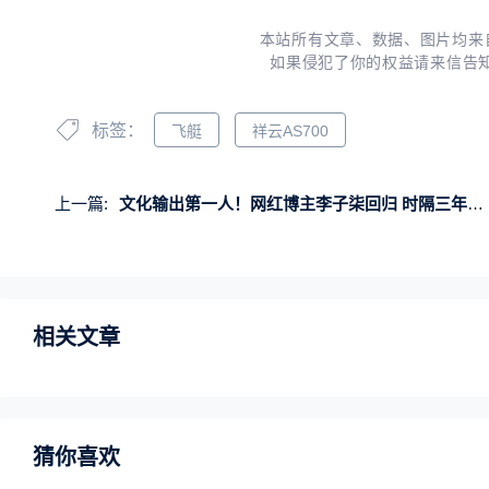
本站所有文章、数据、图片均来
如果侵犯了你的权益请来信告
标签：
飞艇
祥云AS700
上一篇:
文化输出第一人！网红博主李子柒回归 时隔三年更新视频
相关文章
猜你喜欢