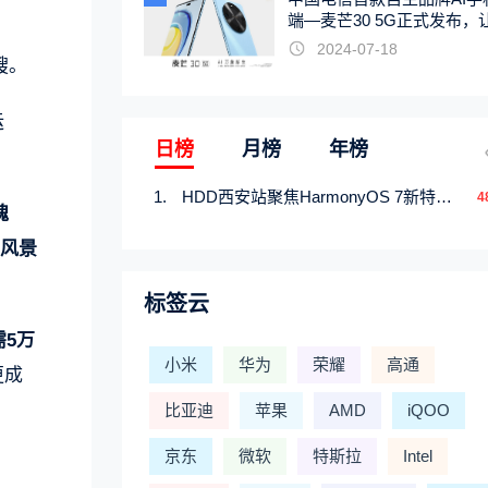
端—麦芒30 5G正式发布，
触手可及
2024-07-18
艘。
运
日榜
月榜
年榜
HDD西安站聚焦HarmonyOS 7新特性，解锁从互联到智能的应用开发新范式
4
魄
丽风景
标签云
需5万
小米
华为
荣耀
高通
更成
比亚迪
苹果
AMD
iQOO
京东
微软
特斯拉
Intel