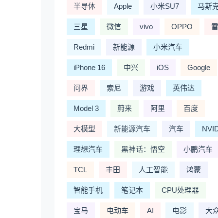
半导体
Apple
小米SU7
马斯
三星
微信
vivo
OPPO
Redmi
新能源
小米汽车
iPhone 16
中兴
iOS
Google
问界
索尼
游戏
英伟达
Model 3
蔚来
阿里
百度
大模型
新能源汽车
汽车
NVI
理想汽车
黑神话：悟空
小鹏汽车
TCL
丰田
人工智能
鸿蒙
智能手机
笔记本
CPU处理器
宝马
电动车
AI
电影
大