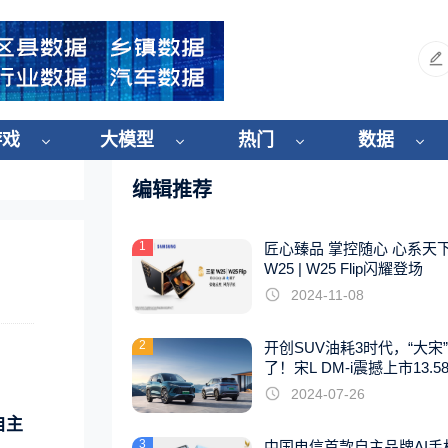
游戏
大模型
热门
数据
编辑推荐
1
匠心臻品 掌控随心 心系天
W25 | W25 Flip闪耀登场
2024-11-08
2
开创SUV油耗3时代，“大宋
了！宋L DM-i震撼上市13.5
起
2024-07-26
自主
3
中国电信首款自主品牌AI手