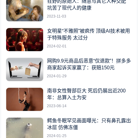
狂野的原始人：随意与其它人种交配
坑苦了现代人的健康
2023-11-03
女明星“不雅照”被疯传 顶级AI技术被用
于特殊服务 太过分
2024-02-01
网购9.9元商品后恶意“仅退款”！拼多多
商家起诉买家赢了：获赔150元
2024-01-29
南非女性臀部巨大 死后仍展出近200
年：总算入土为安
2023-06-14
鳄鱼冬眠罕见画面曝光：只有鼻孔露出
冰层 仿佛冻僵
2024-01-25