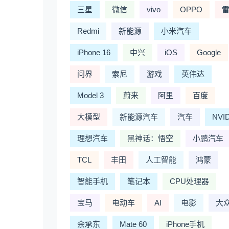
三星
微信
vivo
OPPO
Redmi
新能源
小米汽车
iPhone 16
中兴
iOS
Google
问界
索尼
游戏
英伟达
Model 3
蔚来
阿里
百度
大模型
新能源汽车
汽车
NVI
理想汽车
黑神话：悟空
小鹏汽车
TCL
丰田
人工智能
鸿蒙
智能手机
笔记本
CPU处理器
宝马
电动车
AI
电影
大
余承东
Mate 60
iPhone手机