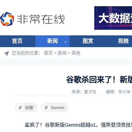
首页
新闻
图赏
视频
您当前的位置：
首页
>
新闻
>
其他
谷歌杀回来了！新版G
来源：量子位
编辑：非小米
#
#
谷歌
Gemini
鲨疯了！谷歌新版Gemini超越o1，强势登顶竞