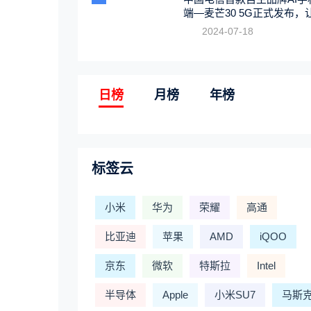
端—麦芒30 5G正式发布，
触手可及
2024-07-18
日榜
月榜
年榜
标签云
小米
华为
荣耀
高通
比亚迪
苹果
AMD
iQOO
京东
微软
特斯拉
Intel
半导体
Apple
小米SU7
马斯