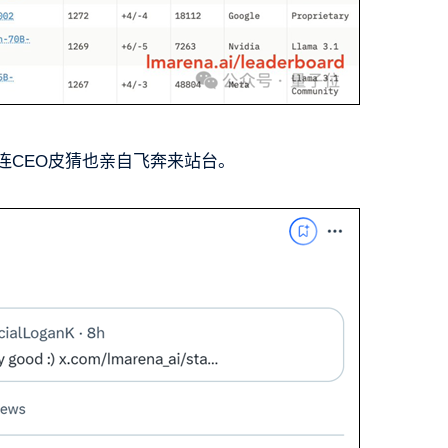
布，连CEO皮猜也亲自飞奔来站台。