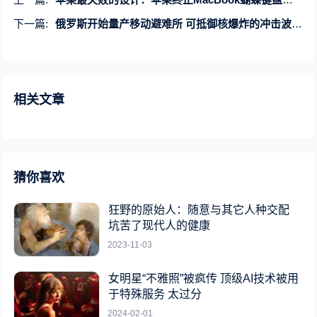
下一篇:
俄罗斯开始量产移动避难所 可抵御核爆炸的冲击波和辐射
相关文章
猜你喜欢
狂野的原始人：随意与其它人种交配
坑苦了现代人的健康
2023-11-03
女明星“不雅照”被疯传 顶级AI技术被用
于特殊服务 太过分
2024-02-01