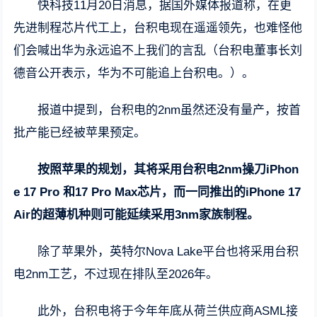
快科技11月20日消息，据国外媒体报道称，在更
先进制程芯片代工上，台积电现在遥遥领先，也难怪他
们会喊出华为永远追不上我们的言乱（台积电董事长刘
德音公开表示，华为不可能追上台积电。）。
报道中提到，台积电的2nm虽然还没有量产，按首
批产能已经被苹果预定。
按照苹果的规划，其将采用台积电2nm操刀iPhon
e 17 Pro 和17 Pro Max芯片，而一同推出的iPhone 17
Air的超薄机种则可能延续采用3nm家族制程。
除了苹果外，英特尔Nova Lake平台也将采用台积
电2nm工艺，不过现在排队至2026年。
此外，台积电将于今年年底从荷兰供应商ASML接