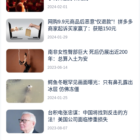
2024-02-01
网购9.9元商品后恶意“仅退款”！拼多多
商家起诉买家赢了：获赔150元
2024-01-29
南非女性臀部巨大 死后仍展出近200
年：总算入土为安
2023-06-14
鳄鱼冬眠罕见画面曝光：只有鼻孔露出
冰层 仿佛冻僵
2024-01-25
台积电张忠谋：中国将找到反击的方
法！美国公司面临惨重损失
2023-08-07