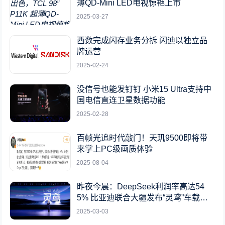
薄QD-Mini LED电视惊艳上市
2025-03-27
西数完成闪存业务分拆 闪迪以独立品
牌运营
2025-02-24
没信号也能发钉钉 小米15 Ultra支持中
国电信直连卫星数据功能
2025-02-28
百帧光追时代敲门！天玑9500即将带
来掌上PC级画质体验
2025-08-04
昨夜今晨：DeepSeek利润率高达54
5% 比亚迪联合大疆发布“灵鸢”车载无
人机系统
2025-03-03