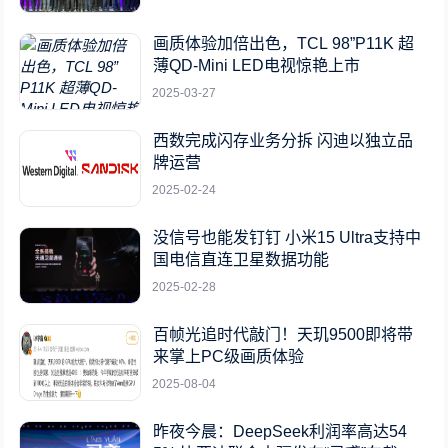
画质体验加倍出色，TCL 98”P11K 超
薄QD-Mini LED电视惊艳上市
2025-03-27
西数完成闪存业务分拆 闪迪以独立品
牌运营
2025-02-24
没信号也能发钉钉 小米15 Ultra支持中
国电信直连卫星数据功能
2025-02-28
百帧光追时代敲门！天玑9500即将带
来掌上PC级画质体验
2025-08-04
昨夜今晨：DeepSeek利润率高达54