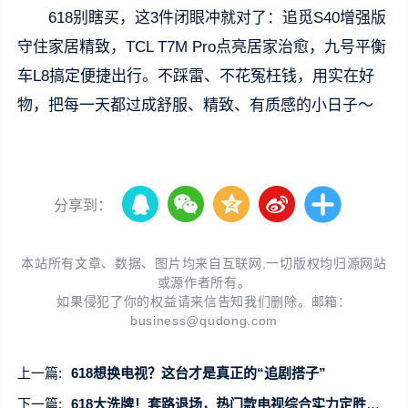
618别瞎买，这3件闭眼冲就对了：追觅S40增强版
守住家居精致，TCL T7M Pro点亮居家治愈，九号平衡
车L8搞定便捷出行。不踩雷、不花冤枉钱，用实在好
物，把每一天都过成舒服、精致、有质感的小日子～
分享到：
本站所有文章、数据、图片均来自互联网,一切版权均归源网站
或源作者所有。
如果侵犯了你的权益请来信告知我们删除。邮箱：
business@qudong.com
上一篇:
618想换电视？这台才是真正的“追剧搭子”
下一篇:
618大洗牌！套路退场，热门款电视综合实力定胜负！