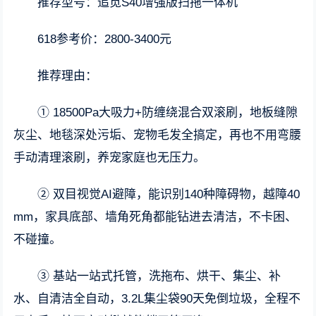
推荐型号：追觅S40增强版扫拖一体机
618参考价：2800-3400元
推荐理由：
① 18500Pa大吸力+防缠绕混合双滚刷，地板缝隙
灰尘、地毯深处污垢、宠物毛发全搞定，再也不用弯腰
手动清理滚刷，养宠家庭也无压力。
② 双目视觉AI避障，能识别140种障碍物，越障40
mm，家具底部、墙角死角都能钻进去清洁，不卡困、
不碰撞。
③ 基站一站式托管，洗拖布、烘干、集尘、补
水、自清洁全自动，3.2L集尘袋90天免倒垃圾，全程不