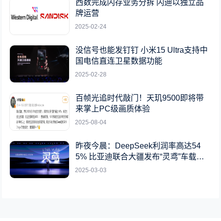
西数完成闪存业务分拆 闪迪以独立品
牌运营
2025-02-24
没信号也能发钉钉 小米15 Ultra支持中
国电信直连卫星数据功能
2025-02-28
百帧光追时代敲门！天玑9500即将带
来掌上PC级画质体验
2025-08-04
昨夜今晨：DeepSeek利润率高达54
5% 比亚迪联合大疆发布“灵鸢”车载无
人机系统
2025-03-03