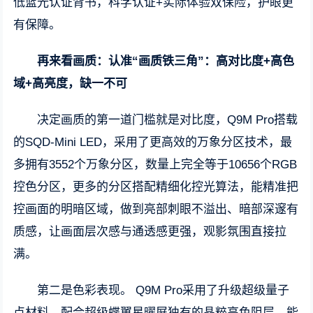
低蓝光认证背书，科学认证+实际体验双保险，护眼更
有保障。
再来看画质：认准“画质铁三角”：高对比度+高色
域+高亮度，缺一不可
决定画质的第一道门槛就是对比度，Q9M Pro搭载
的SQD-Mini LED，采用了更高效的万象分区技术，最
多拥有3552个万象分区，数量上完全等于10656个RGB
控色分区，更多的分区搭配精细化控光算法，能精准把
控画面的明暗区域，做到亮部刺眼不溢出、暗部深邃有
质感，让画面层次感与通透感更强，观影氛围直接拉
满。
第二是色彩表现。 Q9M Pro采用了升级超级量子
点材料，配合超级蝶翼星曜屏独有的晶粹高色阻层，能