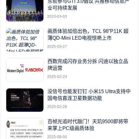
东软参与GTI 3.0倡议 共推移动信息产
业可持续发展
2023-03-03
画质体验加倍出色，TCL 98”P11K 超
薄QD-Mini LED电视惊艳上市
2025-03-27
西数完成闪存业务分拆 闪迪以独立品
牌运营
2025-02-24
没信号也能发钉钉 小米15 Ultra支持中
国电信直连卫星数据功能
2025-02-28
百帧光追时代敲门！天玑9500即将带
来掌上PC级画质体验
2025-08-04