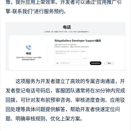
策，提升应用上架效率。开发者可以通过“应用推广引
擎-联系我们”进行服务预约。
这项服务为开发者建立了高效的专属咨询通道，开
发者登记电话号码后，客服团队通常将在30分钟内完成
回拨，可针对发布前预审咨询、审核进度查询、应用驳
回处理等具体问题提供解答，帮助开发者快速定位问
题、明确审核规则、优化上架方案。