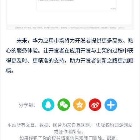
未来，华为应用市场将为开发者提供更多高效、贴
心的服务体验。让开发者在应用开发与上架的过程中获
得更及时、更精准的支持，助力开发者创新之路更加顺
畅。
分享到：
本站所有文章、数据、图片均来自互联网,一切版权均归源网站
或源作者所有。
如果侵犯了你的权益请来信告知我们删除。邮箱：