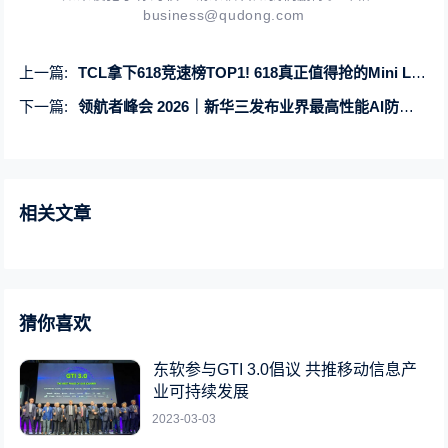
business@qudong.com
上一篇:
TCL拿下618竞速榜TOP1! 618真正值得抢的Mini LED旗舰
下一篇:
领航者峰会 2026｜新华三发布业界最高性能AI防火墙及智能体安全防护体系
相关文章
猜你喜欢
东软参与GTI 3.0倡议 共推移动信息产
业可持续发展
2023-03-03