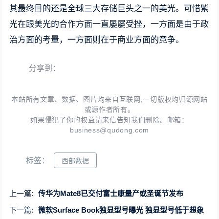
其最终目的还是全球三大存储巨头之一的美光。可惜紫
光在跟美光的合作方面一直屡屡受挫，一方面是由于政
治方面的考量，一方面则在于商业方面的竞争。
分享到：
本站所有文章、数据、图片均来自互联网,一切版权均归源网站
或源作者所有。
如果侵犯了你的权益请来信告知我们删除。邮箱：
business@qudong.com
标签：
西部数据
上一篇:
传华为Mate8已交付富士康量产或圣诞节发布
下一篇:
微软Surface Book独显型号曝光 独显型号低于想象