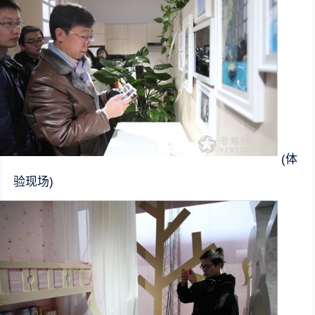
(体
验现场)