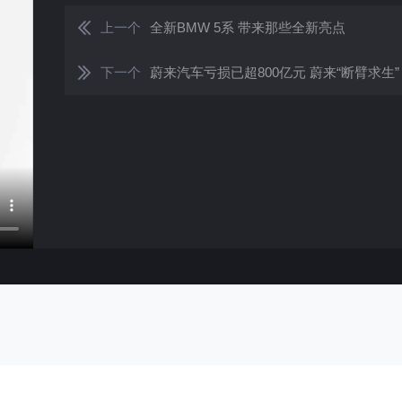
上一个
全新BMW 5系 带来那些全新亮点
下一个
蔚来汽车亏损已超800亿元 蔚来“断臂求生”