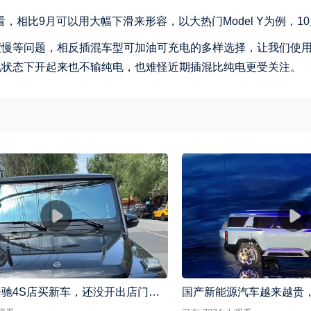
，相比9月可以用大幅下滑来形容，以大热门Model Y为例，10
度慢等问题，相反插混车型可加油可充电的多样选择，让我们使
电状态下开起来也不输纯电，也难怪近期插混比纯电更受关注。
花44万在奔驰4S店买新车，还没开出店门就故障，被告知无法退换