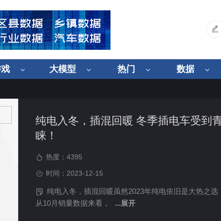
游戏
大模型
热门
数据
纯电入冬，插混回暖 冬季插电车受到
睐！
热度：
4395
时间：2023-12-15
纯电入冬，插混回暖虽然2023年纯电依旧是大热之选
从10月销量数据来看，
...展开